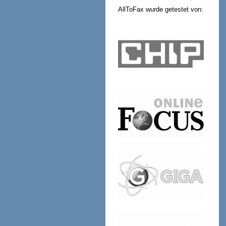
AllToFax wurde getestet von: