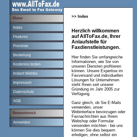
>> Index
Menue
Index
Herzlich willkommen
auf AllToFax.de, Ihrer
Features
Anlaufstelle für
Preisliste
Faxdienstleistungen.
Bestellung
Hier finden Sie umfangreiche
Informationen, wie Sie von
Kostenlos testen
unseren Diensten profitieren
können. Unsere Expertise im
Instant Webfax
Faxversand und individuellen
Lösungen für Unternehmen
Impressum
steht Ihnen seit unserer
Gründung im Jahr 2005 zur
Datenschutz
Verfügung.
AGB
Ganz gleich, ob Sie E-Mails
verwenden, unser
Webinterface bevorzugen oder
Benutzerbereich
Faxnachrichten aus Ihrem
Webshop oder Formular
Anmelden
versenden möchten - bei uns
können Sie dies bequem
erledigen, ohne selbst ein