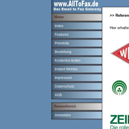
>> Refere
Menue
Index
Hier erhalt
Features
Preisliste
Bestellung
Kostenlos testen
Instant Webfax
Impressum
Datenschutz
AGB
Benutzerbereich
Anmelden